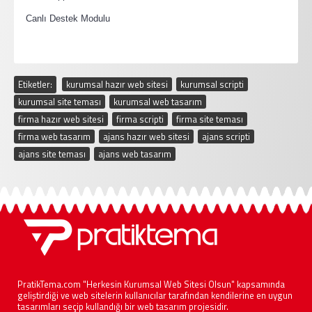
·
Canlı Destek Modulu
Etiketler:
kurumsal hazır web sitesi
,
kurumsal scripti
,
kurumsal site teması
,
kurumsal web tasarım
,
firma hazır web sitesi
,
firma scripti
,
firma site teması
,
firma web tasarım
,
ajans hazır web sitesi
,
ajans scripti
,
ajans site teması
,
ajans web tasarım
PratikTema.com "Herkesin Kurumsal Web Sitesi Olsun" kapsamında
geliştirdiği ve web sitelerin kullanıcılar tarafından kendilerine en uygun
tasarımları seçip kullandığı bir web tasarım projesidir.