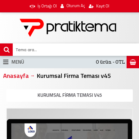
Oturum Aç
İş Ortağı Ol
Kayıt Ol
MENÜ
0 ürün - 0TL
Anasayfa
Kurumsal Firma Teması v45
KURUMSAL FIRMA TEMASI V45