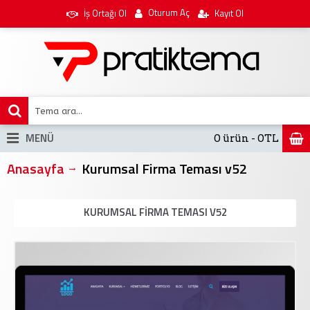
Oturum Aç
İş Ortağı Ol
Kayıt Ol
MENÜ
0 ürün - 0TL
Anasayfa
Kurumsal Firma Teması v52
KURUMSAL FIRMA TEMASI V52