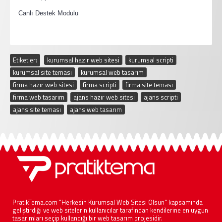
·
Canlı Destek Modulu
Etiketler:
kurumsal hazır web sitesi
,
kurumsal scripti
,
kurumsal site teması
,
kurumsal web tasarım
,
firma hazır web sitesi
,
firma scripti
,
firma site teması
,
firma web tasarım
,
ajans hazır web sitesi
,
ajans scripti
,
ajans site teması
,
ajans web tasarım
PratikTema.com "Herkesin Kurumsal Web Sitesi Olsun" kapsamında
geliştirdiği ve web sitelerin kullanıcılar tarafından kendilerine en uygun
tasarımları seçip kullandığı bir web tasarım projesidir.