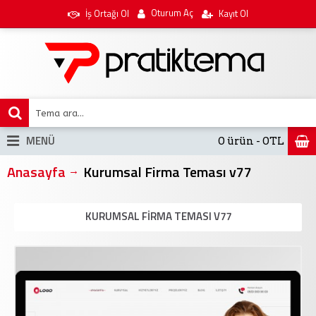
Oturum Aç
İş Ortağı Ol
Kayıt Ol
MENÜ
0 ürün - 0TL
Anasayfa
Kurumsal Firma Teması v77
KURUMSAL FIRMA TEMASI V77