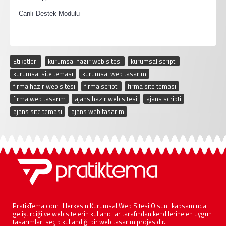
·
Canlı Destek Modulu
Etiketler:
kurumsal hazır web sitesi
,
kurumsal scripti
,
kurumsal site teması
,
kurumsal web tasarım
,
firma hazır web sitesi
,
firma scripti
,
firma site teması
,
firma web tasarım
,
ajans hazır web sitesi
,
ajans scripti
,
ajans site teması
,
ajans web tasarım
PratikTema.com "Herkesin Kurumsal Web Sitesi Olsun" kapsamında
geliştirdiği ve web sitelerin kullanıcılar tarafından kendilerine en uygun
tasarımları seçip kullandığı bir web tasarım projesidir.