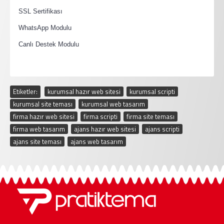
·
SSL Sertifikası
·
WhatsApp Modulu
·
Canlı Destek Modulu
Etiketler:
kurumsal hazır web sitesi
,
kurumsal scripti
,
kurumsal site teması
,
kurumsal web tasarım
,
firma hazır web sitesi
,
firma scripti
,
firma site teması
,
firma web tasarım
,
ajans hazır web sitesi
,
ajans scripti
,
ajans site teması
,
ajans web tasarım