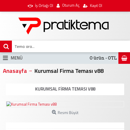
Oturum Aç
İş Ortağı Ol
Kayıt Ol
MENÜ
0 ürün - 0TL
Anasayfa
Kurumsal Firma Teması v88
KURUMSAL FIRMA TEMASI V88
Resmi Büyüt