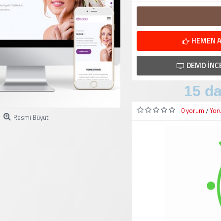
HEMEN A
DEMO İNC
15 da
0 yorum
Yor
/
Resmi Büyüt