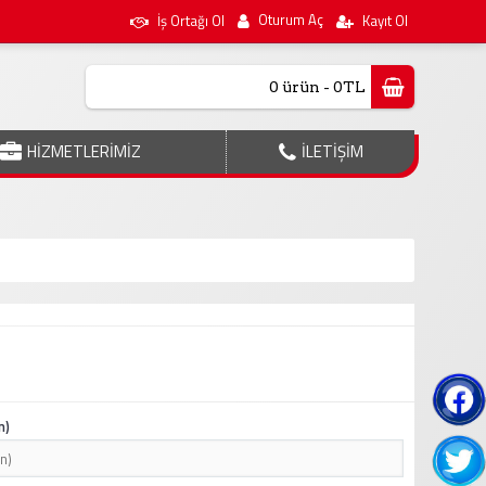
Oturum Aç
İş Ortağı Ol
Kayıt Ol
0 ürün - 0TL
HİZMETLERİMİZ
İLETİŞİM
n)