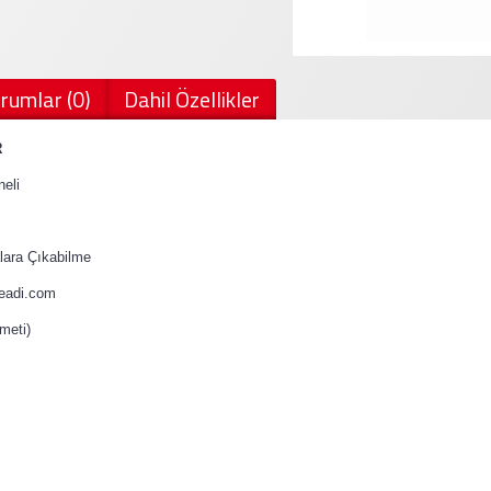
rumlar (0)
Dahil Özellikler
R
eli
ara Çıkabilme
teadi.com
meti)