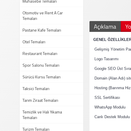
Muhasebe Temaları
Otomotiv ve Rent A Car
Temaları
Açıklama
Yo
Pastane Kafe Temaları
·
GENEL ÖZELLİKLE
Otel Temaları
·
Gelişmiş Yönetim Pan
Restaurant Temaları
·
Logo Tasarımı
Spor Salonu Temaları
·
Google SEO Üst Sıral
Sürücü Kursu Temaları
·
Domain (Alan Adı) si
Taksici Temaları
·
Hosting (Barınma Hiz
·
SSL Sertifikası
Tarım Ziraat Temaları
·
WhatsApp Modulu
Temizlik ve Halı Yıkama
Temaları
·
Canlı Destek Modulu
Turizm Temaları