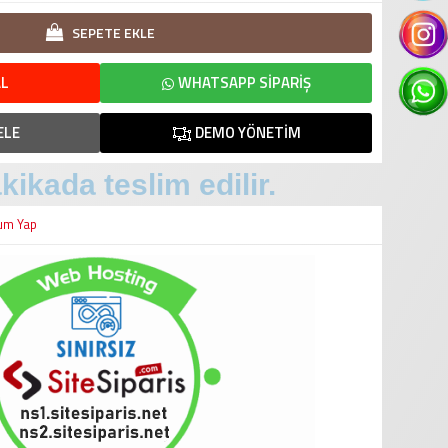
SEPETE EKLE
L
WHATSAPP SIPARIŞ
ELE
DEMO YÖNETIM
kikada teslim edilir.
um Yap