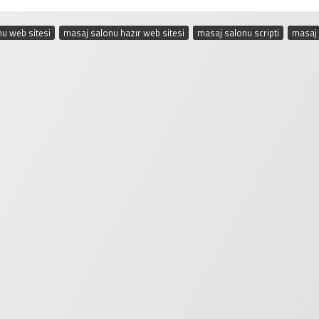
u web sitesi
,
masaj salonu hazır web sitesi
,
masaj salonu scripti
,
masaj 