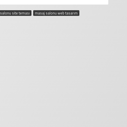
salonu site teması
,
masaj salonu web tasarım