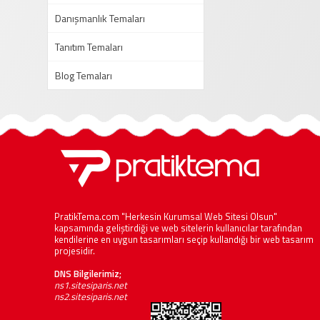
Danışmanlık Temaları
Tanıtım Temaları
Blog Temaları
PratikTema.com "Herkesin Kurumsal Web Sitesi Olsun"
kapsamında geliştirdiği ve web sitelerin kullanıcılar tarafından
kendilerine en uygun tasarımları seçip kullandığı bir web tasarım
projesidir.
DNS Bilgilerimiz;
ns1.sitesiparis.net
ns2.sitesiparis.net