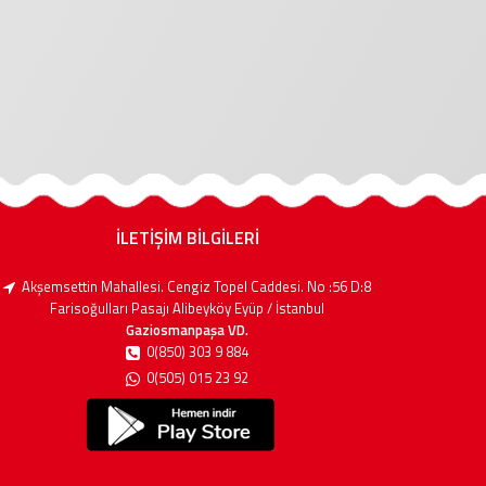
İLETİŞİM BİLGİLERİ
Akşemsettin Mahallesi. Cengiz Topel Caddesi. No :56 D:8
Farisoğulları Pasajı Alibeyköy Eyüp / İstanbul
Gaziosmanpaşa VD.
0(850) 303 9 884
0(505) 015 23 92