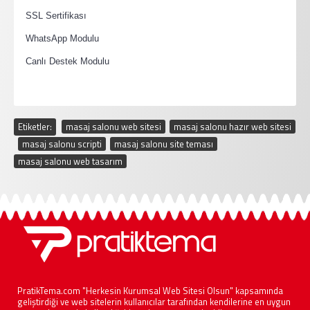
·
SSL Sertifikası
·
WhatsApp Modulu
·
Canlı Destek Modulu
Etiketler:
masaj salonu web sitesi
,
masaj salonu hazır web sitesi
,
masaj salonu scripti
,
masaj salonu site teması
,
masaj salonu web tasarım
PratikTema.com "Herkesin Kurumsal Web Sitesi Olsun" kapsamında
geliştirdiği ve web sitelerin kullanıcılar tarafından kendilerine en uygun