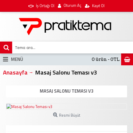
Oturum Aç
İş Ortağı Ol
Kayıt Ol
MENÜ
0 ürün - 0TL
Anasayfa
Masaj Salonu Teması v3
MASAJ SALONU TEMASI V3
Resmi Büyüt