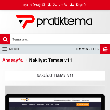
Oturum Aç
İş Ortağı Ol
Kayıt Ol
MENÜ
0 ürün - 0TL
Anasayfa
Nakliyat Teması v11
NAKLIYAT TEMASI V11