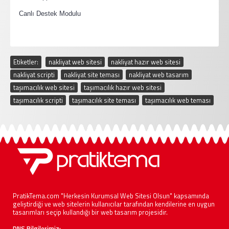
·
Canlı Destek Modulu
Etiketler:
nakliyat web sitesi
,
nakliyat hazır web sitesi
,
nakliyat scripti
,
nakliyat site teması
,
nakliyat web tasarım
,
taşımacılık web sitesi
,
taşımacılık hazır web sitesi
,
taşımacılık scripti
,
taşımacılık site teması
,
taşımacılık web teması
PratikTema.com "Herkesin Kurumsal Web Sitesi Olsun" kapsamında
geliştirdiği ve web sitelerin kullanıcılar tarafından kendilerine en uygun
tasarımları seçip kullandığı bir web tasarım projesidir.
DNS Bilgilerimiz;