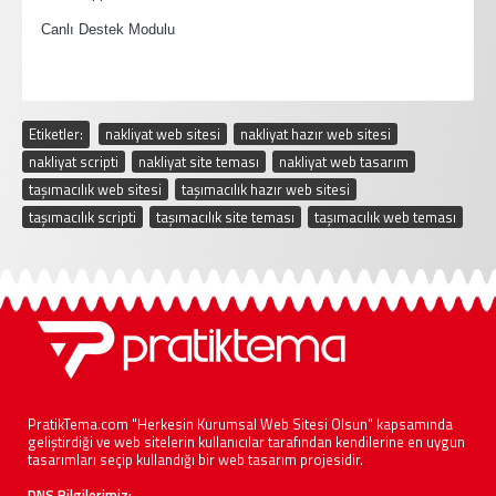
·
Canlı Destek Modulu
Etiketler:
nakliyat web sitesi
,
nakliyat hazır web sitesi
,
nakliyat scripti
,
nakliyat site teması
,
nakliyat web tasarım
,
taşımacılık web sitesi
,
taşımacılık hazır web sitesi
,
taşımacılık scripti
,
taşımacılık site teması
,
taşımacılık web teması
PratikTema.com "Herkesin Kurumsal Web Sitesi Olsun" kapsamında
geliştirdiği ve web sitelerin kullanıcılar tarafından kendilerine en uygun
tasarımları seçip kullandığı bir web tasarım projesidir.
DNS Bilgilerimiz;