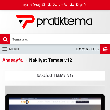
Oturum Aç
İş Ortağı Ol
Kayıt Ol
MENÜ
0 ürün - 0TL
Anasayfa
Nakliyat Teması v12
NAKLIYAT TEMASI V12