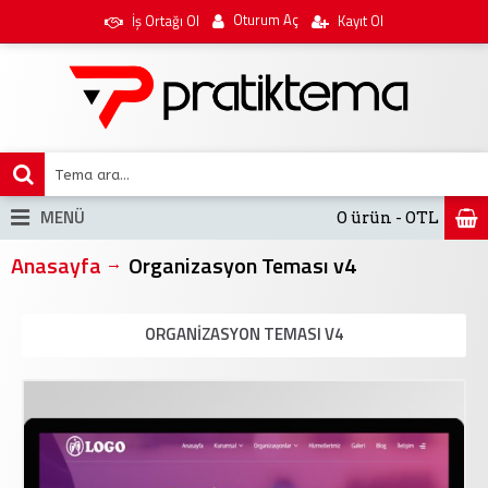
Oturum Aç
İş Ortağı Ol
Kayıt Ol
MENÜ
0 ürün - 0TL
Anasayfa
Organizasyon Teması v4
ORGANIZASYON TEMASI V4