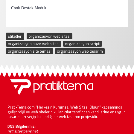
·
Canlı Destek Modulu
Etiketler:
organizasyon web sitesi
,
organizasyon hazır web sitesi
,
organizasyon scripti
,
organizasyon site teması
,
organizasyon web tasarım
PratikTema.com "Herkesin Kurumsal Web Sitesi Olsun" kapsamında
geliştirdiği ve web sitelerin kullanıcılar tarafından kendilerine en uygun
tasarımları seçip kullandığı bir web tasarım projesidir.
DNS Bilgilerimiz;
ns1.sitesiparis.net