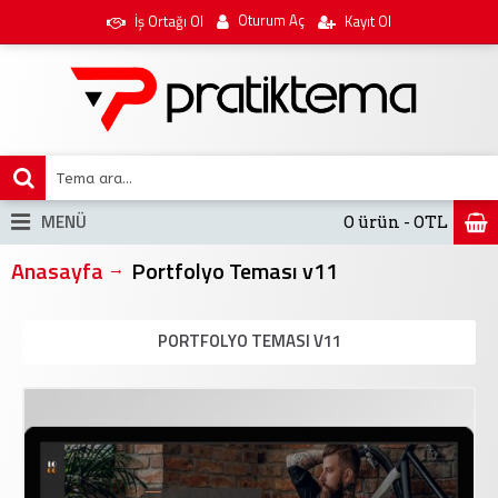
Oturum Aç
İş Ortağı Ol
Kayıt Ol
MENÜ
0 ürün - 0TL
Anasayfa
Portfolyo Teması v11
PORTFOLYO TEMASI V11