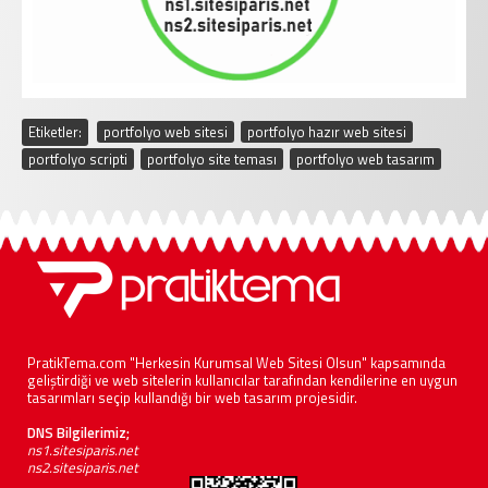
Etiketler:
portfolyo web sitesi
,
portfolyo hazır web sitesi
,
portfolyo scripti
,
portfolyo site teması
,
portfolyo web tasarım
PratikTema.com "Herkesin Kurumsal Web Sitesi Olsun" kapsamında
geliştirdiği ve web sitelerin kullanıcılar tarafından kendilerine en uygun
tasarımları seçip kullandığı bir web tasarım projesidir.
DNS Bilgilerimiz;
ns1.sitesiparis.net
ns2.sitesiparis.net