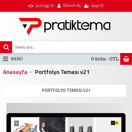
Oturum Aç
İş Ortağı Ol
Kayıt Ol
MENÜ
0 ürün - 0TL
Anasayfa
Portfolyo Teması v21
PORTFOLYO TEMASI V21