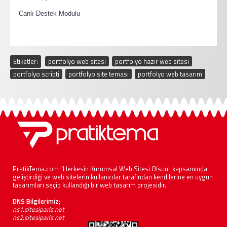
·
Canlı Destek Modulu
Etiketler:
portfolyo web sitesi
,
portfolyo hazır web sitesi
,
portfolyo scripti
,
portfolyo site teması
,
portfolyo web tasarım
PratikTema.com "Herkesin Kurumsal Web Sitesi Olsun" kapsamında
geliştirdiği ve web sitelerin kullanıcılar tarafından kendilerine en uygun
tasarımları seçip kullandığı bir web tasarım projesidir.
DNS Bilgilerimiz;
ns1.sitesiparis.net
ns2.sitesiparis.net