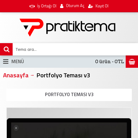
Oturum Aç
İş Ortağı Ol
Kayıt Ol
MENÜ
0 ürün - 0TL
Anasayfa
Portfolyo Teması v3
PORTFOLYO TEMASI V3