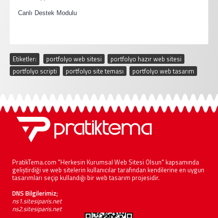
·
Canlı Destek Modulu
Etiketler:
portfolyo web sitesi
,
portfolyo hazır web sitesi
,
portfolyo scripti
,
portfolyo site teması
,
portfolyo web tasarım
PratikTema.com "Herkesin Kurumsal Web Sitesi Olsun" kapsamında
geliştirdiği ve web sitelerin kullanıcılar tarafından kendilerine en uygun
tasarımları seçip kullandığı bir web tasarım projesidir.
DNS Bilgilerimiz;
ns1.sitesiparis.net
ns2.sitesiparis.net