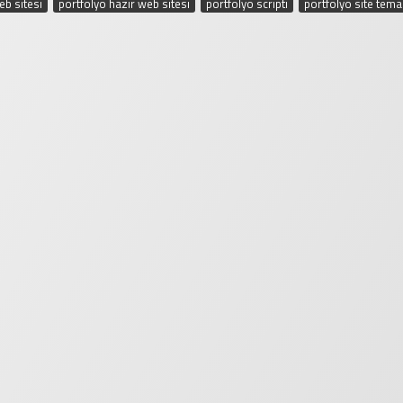
eb sitesi
,
portfolyo hazır web sitesi
,
portfolyo scripti
,
portfolyo site tema