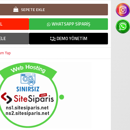
SEPETE EKLE
L
WHATSAPP SIPARIŞ
ELE
DEMO YÖNETIM
um Yap