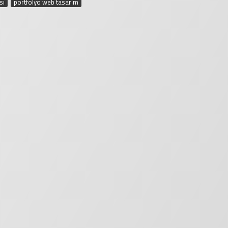
sı
,
portfolyo web tasarım