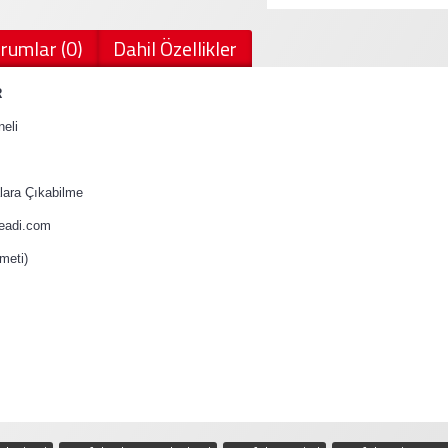
rumlar (0)
Dahil Özellikler
R
eli
ara Çıkabilme
teadi.com
meti)