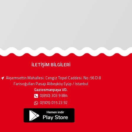
İLETİŞİM BİLGİLERİ
Akşemsettin Mahallesi. Cengiz Topel Caddesi. No :56 D:8
Farisoğulları Pasajı Alibeyköy Eyüp / İstanbul
Gaziosmanpaşa VD.
0(850) 303 9 884
0(505) 015 23 92