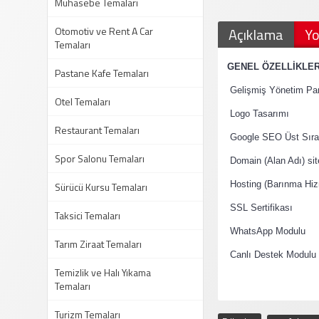
Muhasebe Temaları
Otomotiv ve Rent A Car
Açıklama
Yo
Temaları
·
GENEL ÖZELLİKLE
Pastane Kafe Temaları
·
Gelişmiş Yönetim Pan
Otel Temaları
·
Logo Tasarımı
Restaurant Temaları
·
Google SEO Üst Sıral
Spor Salonu Temaları
·
Domain (Alan Adı) si
·
Sürücü Kursu Temaları
Hosting (Barınma Hiz
·
SSL Sertifikası
Taksici Temaları
·
WhatsApp Modulu
Tarım Ziraat Temaları
·
Canlı Destek Modulu
Temizlik ve Halı Yıkama
Temaları
Turizm Temaları