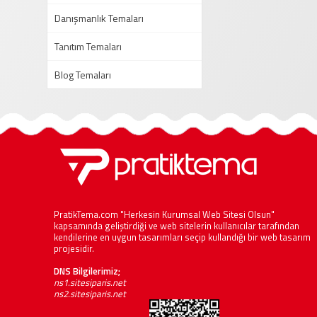
Danışmanlık Temaları
Tanıtım Temaları
Blog Temaları
PratikTema.com "Herkesin Kurumsal Web Sitesi Olsun"
kapsamında geliştirdiği ve web sitelerin kullanıcılar tarafından
kendilerine en uygun tasarımları seçip kullandığı bir web tasarım
projesidir.
DNS Bilgilerimiz;
ns1.sitesiparis.net
ns2.sitesiparis.net