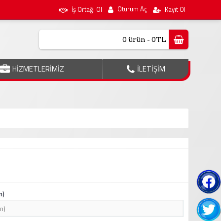
Oturum Aç
İş Ortağı Ol
Kayıt Ol
0 ürün - 0TL
HİZMETLERİMİZ
İLETİŞİM
n)