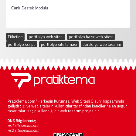
·
Canlı Destek Modulu
Etiketler:
portfolyo web sitesi
,
portfolyo hazır web sitesi
,
portfolyo scripti
,
portfolyo site teması
,
portfolyo web tasarım
PratikTema.com "Herkesin Kurumsal Web Sitesi Olsun" kapsamında
geliştirdiği ve web sitelerin kullanıcılar tarafından kendilerine en uygun
tasarımları seçip kullandığı bir web tasarım projesidir.
DNS Bilgilerimiz;
ns1.sitesiparis.net
ns2.sitesiparis.net