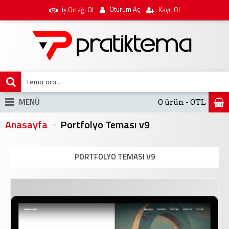
Oturum Aç
İş Ortağı Ol
Kayıt Ol
MENÜ
0 ürün - 0TL
Anasayfa
Portfolyo Teması v9
PORTFOLYO TEMASI V9