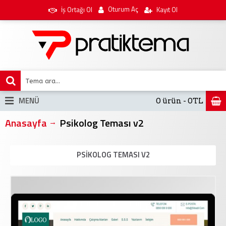
Oturum Aç
İş Ortağı Ol
Kayıt Ol
MENÜ
0 ürün - 0TL
Anasayfa
Psikolog Teması v2
PSIKOLOG TEMASI V2