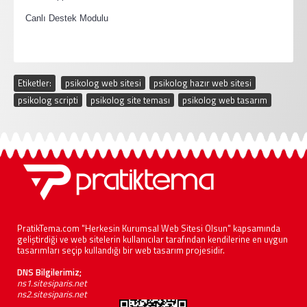
·
Canlı Destek Modulu
Etiketler:
psikolog web sitesi
,
psikolog hazır web sitesi
,
psikolog scripti
,
psikolog site teması
,
psikolog web tasarım
PratikTema.com "Herkesin Kurumsal Web Sitesi Olsun" kapsamında
geliştirdiği ve web sitelerin kullanıcılar tarafından kendilerine en uygun
tasarımları seçip kullandığı bir web tasarım projesidir.
DNS Bilgilerimiz;
ns1.sitesiparis.net
ns2.sitesiparis.net