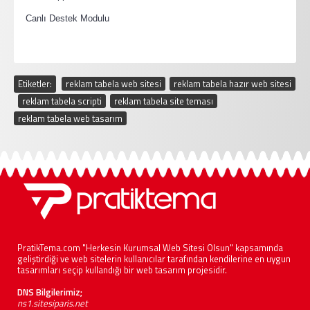
·
Canlı Destek Modulu
Etiketler:
reklam tabela web sitesi
,
reklam tabela hazır web sitesi
,
reklam tabela scripti
,
reklam tabela site teması
,
reklam tabela web tasarım
PratikTema.com "Herkesin Kurumsal Web Sitesi Olsun" kapsamında
geliştirdiği ve web sitelerin kullanıcılar tarafından kendilerine en uygun
tasarımları seçip kullandığı bir web tasarım projesidir.
DNS Bilgilerimiz;
ns1.sitesiparis.net