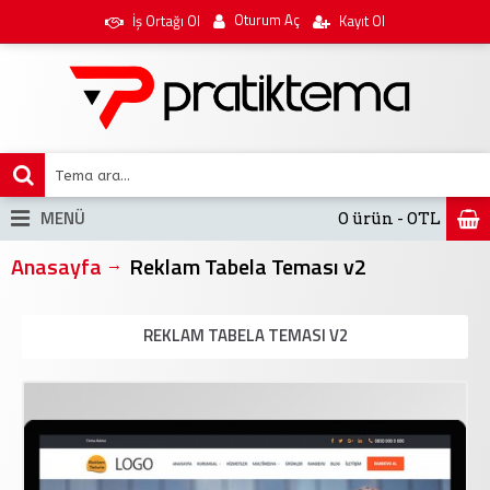
Oturum Aç
İş Ortağı Ol
Kayıt Ol
MENÜ
0 ürün - 0TL
Anasayfa
Reklam Tabela Teması v2
REKLAM TABELA TEMASI V2