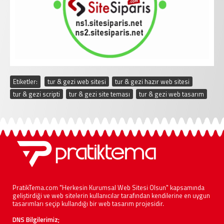
Etiketler:
tur & gezi web sitesi
,
tur & gezi hazır web sitesi
,
tur & gezi scripti
,
tur & gezi site teması
,
tur & gezi web tasarım
PratikTema.com "Herkesin Kurumsal Web Sitesi Olsun" kapsamında
geliştirdiği ve web sitelerin kullanıcılar tarafından kendilerine en uygun
tasarımları seçip kullandığı bir web tasarım projesidir.
DNS Bilgilerimiz;