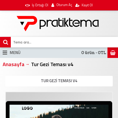
Oturum Aç
İş Ortağı Ol
Kayıt Ol
MENÜ
0 ürün - 0TL
Anasayfa
Tur Gezi Teması v4
TUR GEZI TEMASI V4