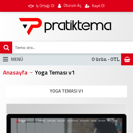
Oturum Aç
İş Ortağı Ol
Kayıt Ol
MENÜ
0 ürün - 0TL
Anasayfa
Yoga Teması v1
YOGA TEMASI V1