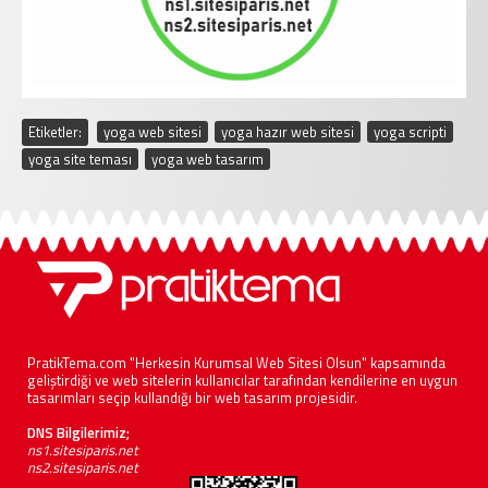
Etiketler:
yoga web sitesi
,
yoga hazır web sitesi
,
yoga scripti
,
yoga site teması
,
yoga web tasarım
PratikTema.com "Herkesin Kurumsal Web Sitesi Olsun" kapsamında
geliştirdiği ve web sitelerin kullanıcılar tarafından kendilerine en uygun
tasarımları seçip kullandığı bir web tasarım projesidir.
DNS Bilgilerimiz;
ns1.sitesiparis.net
ns2.sitesiparis.net