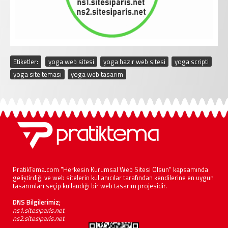
Etiketler:
yoga web sitesi
,
yoga hazır web sitesi
,
yoga scripti
,
yoga site teması
,
yoga web tasarım
PratikTema.com "Herkesin Kurumsal Web Sitesi Olsun" kapsamında
geliştirdiği ve web sitelerin kullanıcılar tarafından kendilerine en uygun
tasarımları seçip kullandığı bir web tasarım projesidir.
DNS Bilgilerimiz;
ns1.sitesiparis.net
ns2.sitesiparis.net