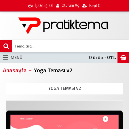
Oturum Aç
İş Ortağı Ol
Kayıt Ol
MENÜ
0 ürün - 0TL
Anasayfa
Yoga Teması v2
YOGA TEMASI V2