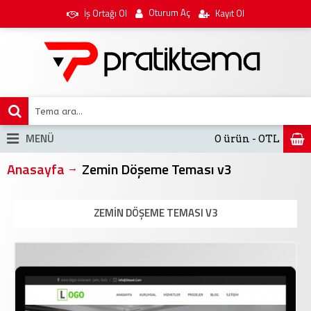
Oturum Aç
İş Ortağı Ol
Kayıt Ol
MENÜ
0 ürün - 0TL
Anasayfa
Zemin Döşeme Teması v3
ZEMIN DÖŞEME TEMASI V3